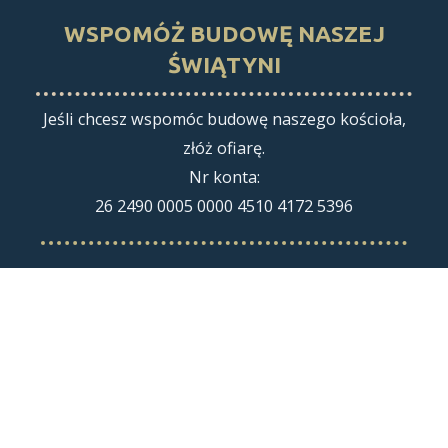
WSPOMÓŻ BUDOWĘ NASZEJ
ŚWIĄTYNI
Jeśli chcesz wspomóc budowę naszego kościoła,
złóż ofiarę.
Nr konta:
26 2490 0005 0000 4510 4172 5396
©2026 Parafia św. Michała Archanioła w Mińsku Mazowieckim